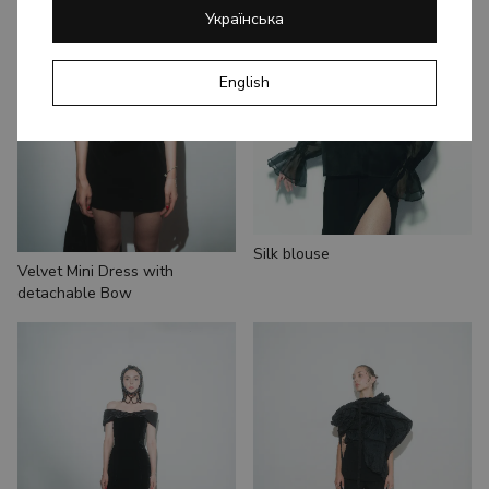
Українська
English
Silk blouse
Velvet Mini Dress with
detachable Bow