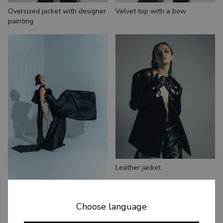
Oversized jacket with designer
Velvet top with a bow
painting
Leather jacket
Wide palazzo pants
Choose language