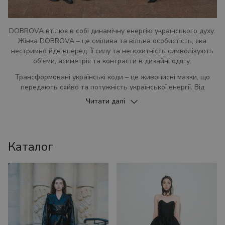
DOBROVA втілює в собі динамічну енергію українського духу.
Жінка DOBROVA – це смілива та вільна особистість, яка
нестримно йде вперед. Її силу та непохитність символізують
об'єми, асиметрія та контрасти в дизайні одягу.
Трансформовані українські коди – це живописні мазки, що
передають сяйво та потужність української енергії. Від
мирного неба до безмежного моря – одяг DOBROVA несе в
Читати далі
собі код свободи та єднання з природою.
Це не просто одяг – це маніфест української жіночності,
сміливості та незламності. DOBROVA – це одяг для тих, хто
Каталог
йде по життю з вірою в себе та прагне до змін.