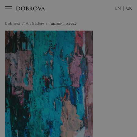
EN
UK
Dobrova
/
Art Gallery
/
Гармонія хаосу