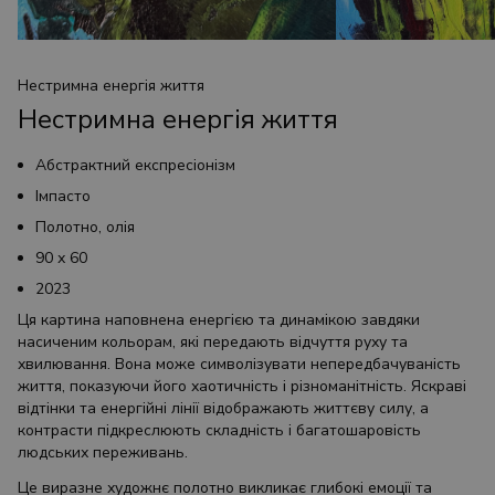
Нестримна енергія життя
Нестримна енергія життя
Абстрактний експресіонізм
Імпасто
Полотно, олія
90 х 60
2023
Ця картина наповнена енергією та динамікою завдяки
насиченим кольорам, які передають відчуття руху та
хвилювання. Вона може символізувати непередбачуваність
життя, показуючи його хаотичність і різноманітність. Яскраві
відтінки та енергійні лінії відображають життєву силу, а
контрасти підкреслюють складність і багатошаровість
людських переживань.
Це виразне художнє полотно викликає глибокі емоції та