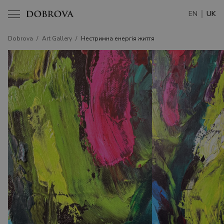
EN
UK
Dobrova
/
Art Gallery
/
Нестримна енергія життя