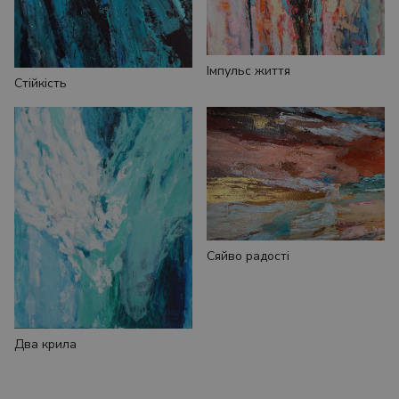
Імпульс життя
Стійкість
Сяйво радості
Два крила