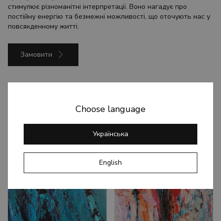
стимулює різноманітні інтерпретації. Воно нагадує про
постійну енергію та безмежні можливості, що оточують нас у
повсякденному житті.
Замовити
Choose language
Вам також може сподобатись
Українська
English