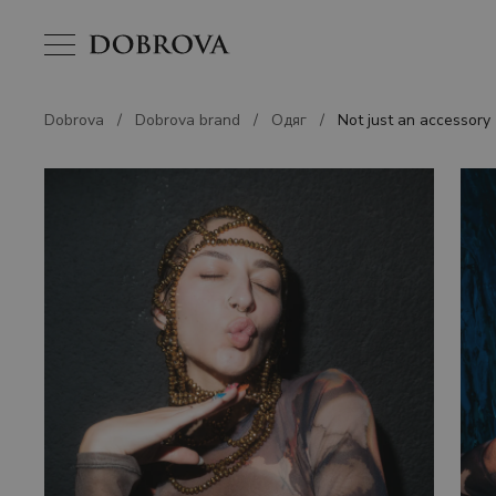
Dobrova
/
Dobrova brand
/
Одяг
/
Not just an accessory