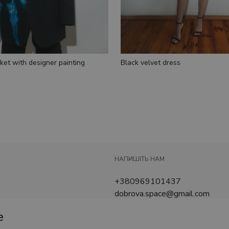
ket with designer painting
Black velvet dress
НАПИШІТЬ НАМ
+380969101437
dobrova.space@gmail.com
e