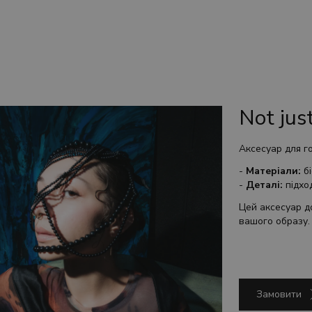
Not jus
Аксесуар для г
-
Матеріали:
бі
-
Деталі:
підхо
Цей аксесуар д
вашого образу.
Замовити