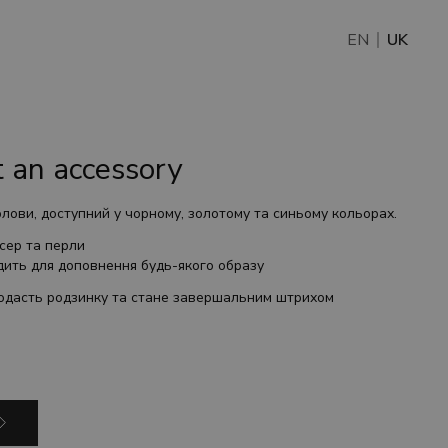
EN
UK
t an accessory
олови, доступний у чорному, золотому та синьому кольорах.
сер та перли
дить для доповнення будь-якого образу
одасть родзинку та стане завершальним штрихом